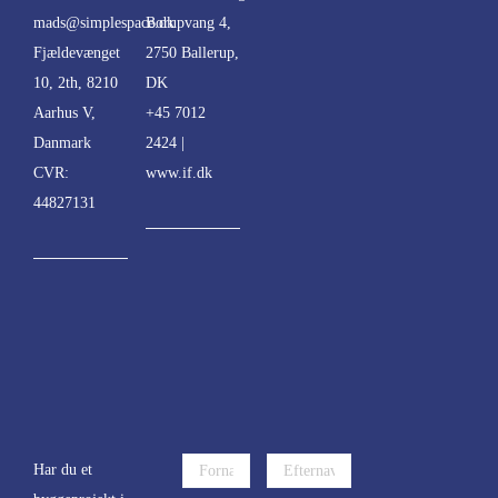
mads@simplespace.dk
Borupvang 4,
Fjældevænget
2750 Ballerup,
10, 2th, 8210
DK
Aarhus V,
+45 7012
Danmark
2424 |
CVR:
www.if.dk
44827131
Har du et